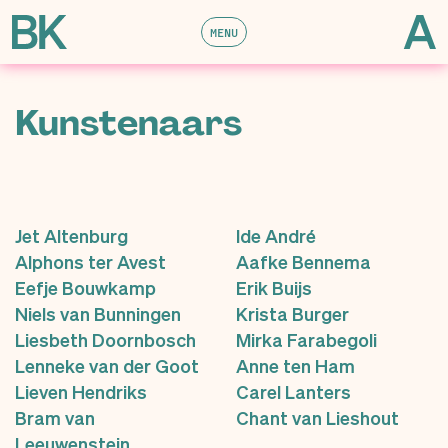
MENU
Kunstenaars
Jet Altenburg
Ide André
Alphons ter Avest
Aafke Bennema
Eefje Bouwkamp
Erik Buijs
Niels van Bunningen
Krista Burger
Liesbeth Doornbosch
Mirka Farabegoli
Lenneke van der Goot
Anne ten Ham
Lieven Hendriks
Carel Lanters
Bram van
Chant van Lieshout
Leeuwenstein