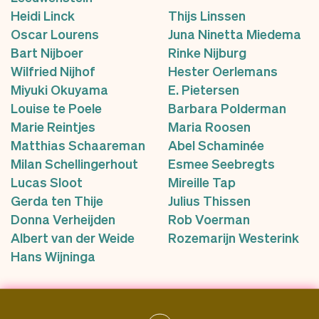
Heidi Linck
Thijs Linssen
Oscar Lourens
Juna Ninetta Miedema
Bart Nijboer
Rinke Nijburg
Wilfried Nijhof
Hester Oerlemans
Miyuki Okuyama
E. Pietersen
Louise te Poele
Barbara Polderman
Marie Reintjes
Maria Roosen
Matthias Schaareman
Abel Schaminée
Milan Schellingerhout
Esmee Seebregts
Lucas Sloot
Mireille Tap
Gerda ten Thije
Julius Thissen
Donna Verheijden
Rob Voerman
Albert van der Weide
Rozemarijn Westerink
Hans Wijninga