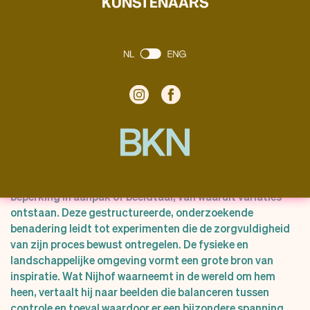
KUNSTENAARS
Zijn werkwijze begint vaak met een zelf opgelegde
beperking in aanpak of beeldtaal, van waaruit variaties
ontstaan. Deze gestructureerde, onderzoekende
benadering leidt tot experimenten die de zorgvuldigheid
van zijn proces bewust ontregelen. De fysieke en
landschappelijke omgeving vormt een grote bron van
inspiratie. Wat Nijhof waarneemt in de wereld om hem
heen, vertaalt hij naar beelden die balanceren tussen
controle en toeval waardoor er een bijzondere spanning