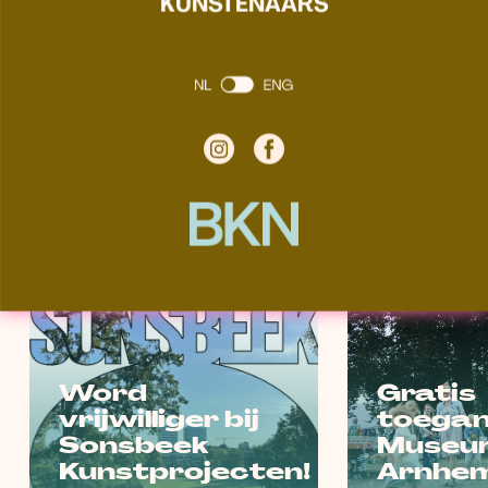
KUNSTENAARS
kunst in Arnhem. Samen maken we de
kunst zichtbaarder en de sector sterker.
aanmelden
HET LAATSTE NIEUWS
Word
Gratis
vrijwilliger bij
toegan
Sonsbeek
Museu
Kunstprojecten!
Arnhem