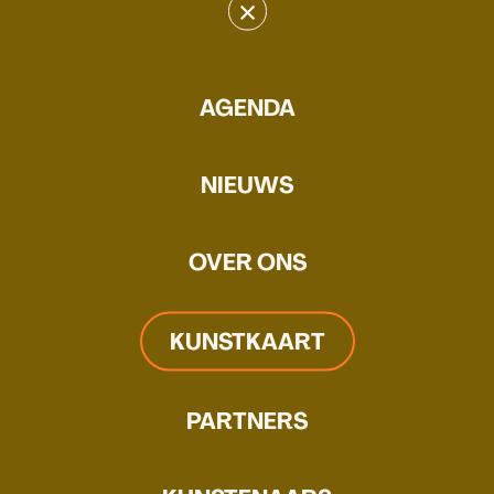
×
Lieven Hendriks
AGENDA
WEBSITE
MAIL
Lieven is in staat om met verf een
NIEUWS
illusie op te roepen die snijdend
echt is.
OVER ONS
KUNSTKAART
PARTNERS