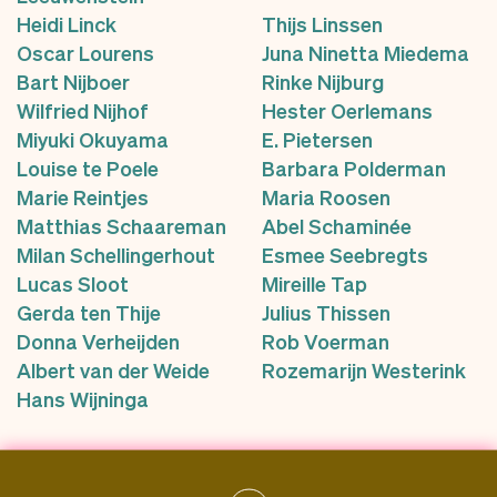
Heidi Linck
Thijs Linssen
Oscar Lourens
Juna Ninetta Miedema
Bart Nijboer
Rinke Nijburg
Wilfried Nijhof
Hester Oerlemans
Miyuki Okuyama
E. Pietersen
Louise te Poele
Barbara Polderman
Marie Reintjes
Maria Roosen
Matthias Schaareman
Abel Schaminée
Milan Schellingerhout
Esmee Seebregts
Lucas Sloot
Mireille Tap
Gerda ten Thije
Julius Thissen
Donna Verheijden
Rob Voerman
Albert van der Weide
Rozemarijn Westerink
Hans Wijninga