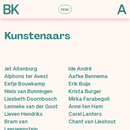
MENU
Kunstenaars
Jet Altenburg
Ide André
Alphons ter Avest
Aafke Bennema
Eefje Bouwkamp
Erik Buijs
Niels van Bunningen
Krista Burger
Liesbeth Doornbosch
Mirka Farabegoli
Lenneke van der Goot
Anne ten Ham
Lieven Hendriks
Carel Lanters
Bram van
Chant van Lieshout
Leeuwenstein