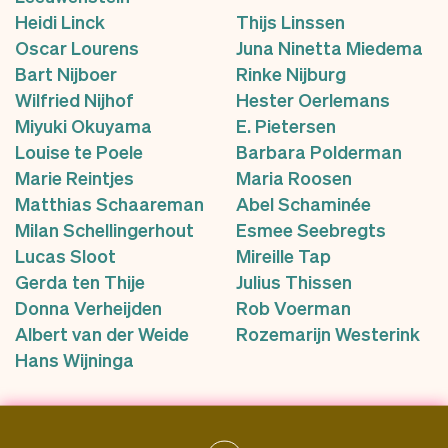
Heidi Linck
Thijs Linssen
Oscar Lourens
Juna Ninetta Miedema
Bart Nijboer
Rinke Nijburg
Wilfried Nijhof
Hester Oerlemans
Miyuki Okuyama
E. Pietersen
Louise te Poele
Barbara Polderman
Marie Reintjes
Maria Roosen
Matthias Schaareman
Abel Schaminée
Milan Schellingerhout
Esmee Seebregts
Lucas Sloot
Mireille Tap
Gerda ten Thije
Julius Thissen
Donna Verheijden
Rob Voerman
Albert van der Weide
Rozemarijn Westerink
Hans Wijninga