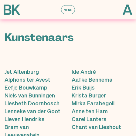
MENU
Kunstenaars
Jet Altenburg
Ide André
Alphons ter Avest
Aafke Bennema
Eefje Bouwkamp
Erik Buijs
Niels van Bunningen
Krista Burger
Liesbeth Doornbosch
Mirka Farabegoli
Lenneke van der Goot
Anne ten Ham
Lieven Hendriks
Carel Lanters
Bram van
Chant van Lieshout
Leeuwenstein